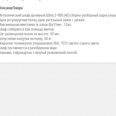
Описание
Товара
Металлический шкаф архивный ШХА/2-900 (40) сборно-разборный (одна секция
Одна регулируемая полка, один ригельный замок с ручкой.
Максимальная вместимость папок Шх55мм - 32шт.
Шкаф собирается при помощи винтов.
Шаг размещения полок по высоте: 50 мм.
опустимая нагрузка на полку: 60 кг.
Покрытие полимерное (порошковое) RAL 7035 светло-серого цвета.
Шкаф поставляется в разобранном виде.
паковка: гофрокартон, стянутый упаковочной лентой.