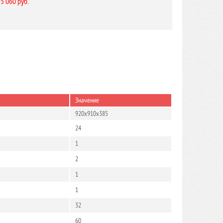
 5 060 руб.
Значение
920x910x385
24
1
2
1
1
32
60