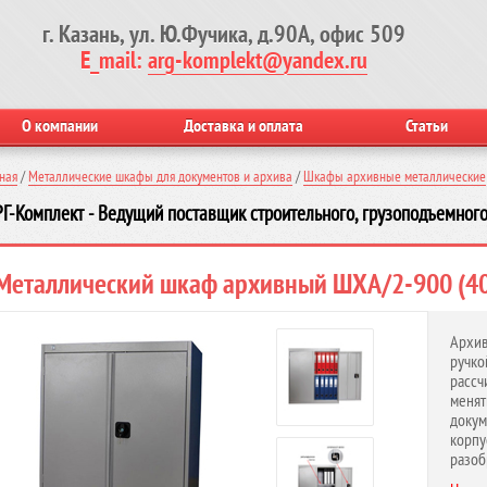
г. Казань, ул. Ю.Фучика, д.90А, офис 509
E_mail:
arg-komplekt@yandex.ru
О компании
Доставка и оплата
Статьи
ная
/
Металлические шкафы для документов и архива
/
Шкафы архивные металлические
Г-Комплект - Ведущий поставщик строительного, грузоподъемного
Металлический шкаф архивный ШХА/2-900 (40
Архив
ручко
рассч
меня
докум
корпу
разоб