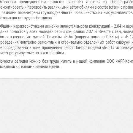
Основным преимуществом помостов типа «Б» является их сборно-разбо
демонтировать и перевозить различными автомобилями в соответствии с прави
с разными параметрами грузоподъемности. Большинство из них укомплекто
безопасности труда работников.
Общими характеристиками линейки являются высота конструкций – 2.04 м, вари
длина помостов у всех моделей серии «Б», равная 2.02 м. Вместе с тем, моде
соответственно, их массой. Помосты «Б-6» (ширина помоста 0,55 м) и «Б-
проведения монтажно-ремонтных и строительно-отделочных работ снаружи 
непосредственно в зоне проведения работ. Помост модели «Б-6.1» используе
имеет регулируемые по высоте стойки.
Помосты сегодня можно без труда купить в нашей компании ООО «АРГ-Компл
связавшись с нашими менеджерами.