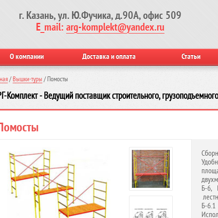
г. Казань, ул. Ю.Фучика, д.90А, офис 509
E_mail:
arg-komplekt@yandex.ru
О компании
Доставка и оплата
Статьи
ная
/
Вышки-туры
/
Помосты
Г-Комплект - Ведущий поставщик строительного, грузоподъемного
Помосты
Сборн
Удобн
площ
двухм
Б-6,
лестн
Б-6.
Испол