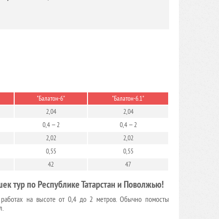
"Балатон-6"
"Балатон-6.1"
2,04
2,04
0,4 — 2
0,4 — 2
2,02
2,02
0,55
0,55
42
47
ек тур по Республике Татарстан и Поволжью!
 работах на высоте от 0,4 до 2 метров. Обычно помосты
л.