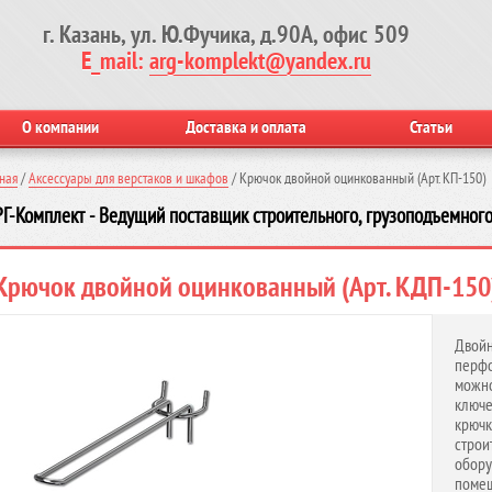
г. Казань, ул. Ю.Фучика, д.90А, офис 509
E_mail:
arg-komplekt@yandex.ru
О компании
Доставка и оплата
Статьи
ная
/
Аксессуары для верстаков и шкафов
/
Крючок двойной оцинкованный (Арт. КП-150)
Г-Комплект - Ведущий поставщик строительного, грузоподъемного
Крючок двойной оцинкованный (Арт. КДП-150
Дво
перфо
можн
ключ
крюч
стро
обор
помещ