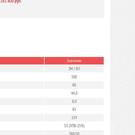
 161 800 руб.
Значение
3М / В3
500
80
44,0
8,0
85
159
S3 (ЭПВ-25%)
380/50