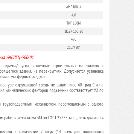
АИР100L4
4,0
ТКГ-160М
1Ц2У-160-20
470
210/420*
ика УМЕЛЕЦ-500-01.
 подъема/спуска различных строительных материалов и
роящегося здания, на перекрытиях. Допускается установка
ания атмосферных осадков.
пературе окружающей среды не выше плюс 40 град С и не
вия климатических факторов подъемник соответствует У2 по
ым грузоподъемным механизмом, перемещаемым с одного
жим работы механизма 3М по ГОСТ 25835, мощность двигателя
вовесами в количестве 7 штук (14 штук для подъемника