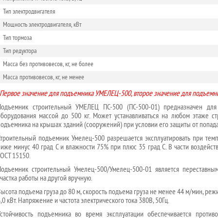
Тип электродвигателя
Мощность электродвигателя, кВт
Тип тормоза
Тип редуктора
Масса без противовесов, кг, не более
Масса противовесов, кг, не менее
*Первое значение для подъемника УМЕЛЕЦ-500, второе значение для подъемн
Подъемник строительный УМЕЛЕЦ ПС-500 (ПС-500-01) предназначен для
оборудования массой до 500 кг. Может устанавливаться на любом этаже ст
подъемника на крышах зданий (сооружений) при условии его защиты от попад
Строительный подъемник
Умелец-500 разрешается эксплуатировать при тем
ниже минус 40 град С и влажности 75% при плюс 35 град С. В части воздейст
ГОСТ 15150.
Подъемник строительный Умелец-500/Умелец-500-01 является переставн
частка работы на другой вручную.
Высота подъема груза до 80 м, скорость подъема груза не менее 44 м/мин, ре
,0 кВт. Напряжение и частота электрического тока 380В, 50Гц.
Устойчивость подъемника во время эксплуатации обеспечивается проти