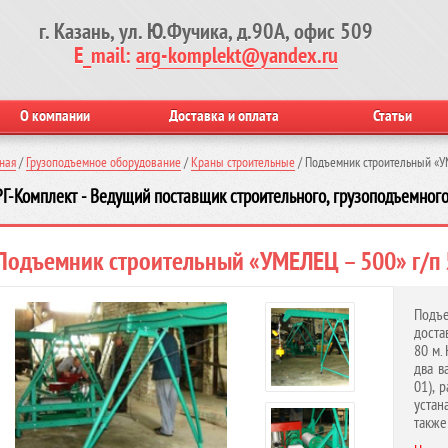
г. Казань, ул. Ю.Фучика, д.90А, офис 509
E_mail:
arg-komplekt@yandex.ru
О компании
Доставка и оплата
Статьи
ная
/
Грузоподъемное оборудование
/
Краны строительные
/
Подъемник строительный «УМ
Г-Комплект - Ведущий поставщик строительного, грузоподъемного
Подъемник строительный «УМЕЛЕЦ – 500» г/п 
Подъе
доста
80 м.
два в
01), 
устан
также