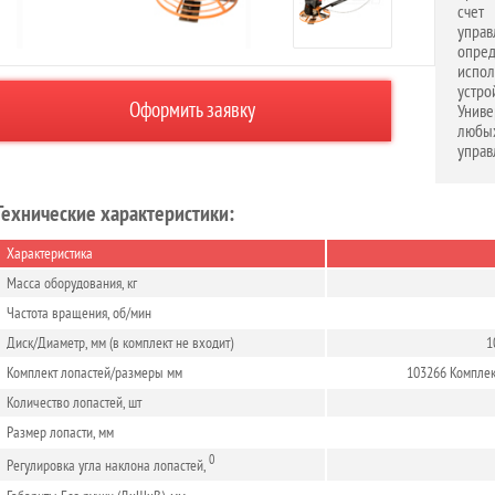
счет
упра
опре
испо
устр
Оформить заявку
Униве
любы
управ
Технические характеристики:
Характеристика
Масса оборудования, кг
Частота вращения, об/мин
Диск/Диаметр, мм (в комплект не входит)
1
Комплект лопастей/размеры мм
103266 Комплект
Количество лопастей, шт
Размер лопасти, мм
0
Регулировка угла наклона лопастей,