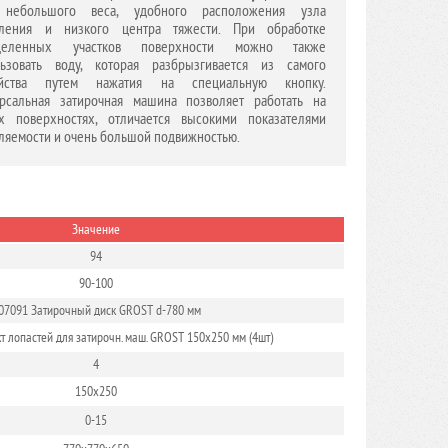
 небольшого веса, удобного расположения узла
вления и низкого центра тяжести. При обработке
деленных участков поверхности можно также
льзовать воду, которая разбрызгивается из самого
ойства путем нажатия на специальную кнопку.
рсальная затирочная машина позволяет работать на
х поверхностях, отличается высокими показателями
ляемости и очень большой подвижностью.
Значение
94
90-100
07091 Затирочный диск GROST d-780 мм
 лопастей для затирочн. маш. GROST 150x250 мм (4шт)
4
150х250
0-15