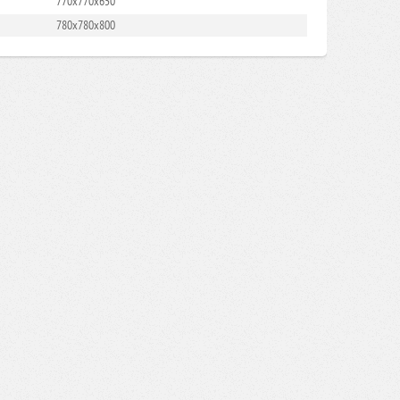
770х770х650
780х780х800