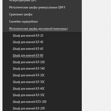
четырехдверные ШРС
ШРС-14-300
Металлические шкафы универсальные ШМ-У
ШРС-14дс-300
ШМ-У 22-800
Cушильные шкафы
ШМУ 22-600
Шкаф сушильный ШСО-22м-600
Cкамейки гардеробные
Шкаф сушильный ШСО-22м
Скамья гардеробная 600
Металлические шкафы для ключей (ключницы)
Шкаф сушильный ШСО-2000
Скамья гардеробная 800
Шкаф для ключей КЛ-20
Шкаф сушильный ШСО-2000-4
Скамья гардеробная 1000
Шкаф для ключей КЛ-40
Модуль для сушки обуви Союз-10
Скамья гардеробная 1200
Шкаф для ключей КЛ-60
Модуль для сушки обуви Союз-20
Скамья гардеробная 1500
Шкаф для ключей КЛ-80
Скамья гардеробная 2000
Шкаф для ключей КЛ-100
Скамья со спинкой 500
Шкаф для ключей КЛ-340
Скамья со спинкой 1000
Шкаф для ключей КЛ-20С
Скамья со спинкой 1500
Шкаф для ключей КЛ-30C
Скамья для спорт раздевалок односторонняя
Шкаф для ключей КЛ-40C
Скамья для спорт раздевалок двусторонняя
Шкаф для ключей КЛ-50C
Шкаф для ключей КЛЭ-200
Шкаф для ключей КЛ-20П