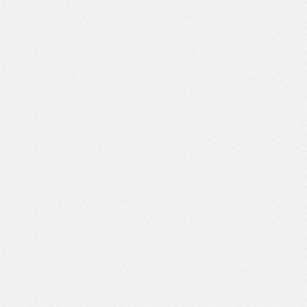
Верстак с двумя тумбами (7 ящиков-7 ящиков) (Арт.
ВД-7/7)