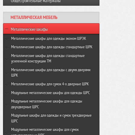
Общестроительные материалы
Виброплита VR-120 GROST
Резчик швов FS350-HC GROST
Виброплита VH 160R GROST
МЕТАЛЛИЧЕСКАЯ МЕБЕЛЬ
Виброплита VH-330R GROST
Металлические шкафы
Металлические шкафы для одежды эконом ШРЭК
ШРЭК-21-500
Металлические шкафы для одежды стандартные ШРК
ШРЭК-22-500
ШРК-22-600
Металлические шкафы для одежды стандартные
усиленной конструкции ТМ
ШРК-22-800
ТМ-22-600
Металлические шкафы для одежды с двумя дверями
ШРК
ТМ-22-800
ШРК-24-600
Металлические шкафы для сумок 4-х дверные ШРК
ШРК-24-800
ШРК-28-600
Модульные металлические шкафы для одежды ШРС
ШРК-28-800
ШРС-11-300
Модульные металлические шкафы для одежды
двухдверные ШРС
ШРС-11-400
ШРС-12-300
Модульные шкафы для одежды и сумок трехдверные
ШРС-11дс-300
ШРС
ШРС-12дс-300
ШРС-11дс-400
Модульные металлические шкафы для сумок