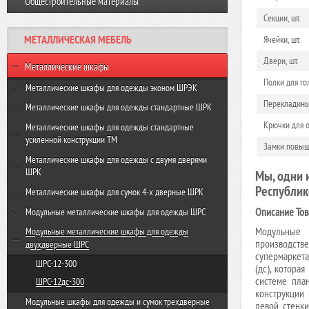
Общестроительные материалы
Виброплита VR-120 GROST
Резчик швов FS350-HC GROST
Секции, шт.
Виброплита VH 160R GROST
МЕТАЛЛИЧЕСКАЯ МЕБЕЛЬ
Ячейки, шт.
Виброплита VH-330R GROST
Двери, шт.
Металлические шкафы
Полки для го
Металлические шкафы для одежды эконом ШРЭК
Перекладины 
ШРЭК-21-500
Металлические шкафы для одежды стандартные ШРК
Крючки для о
ШРЭК-22-500
ШРК-22-600
Металлические шкафы для одежды стандартные
усиленной конструкции ТМ
ШРК-22-800
Замки повыше
ТМ-22-600
Металлические шкафы для одежды с двумя дверями
ШРК
Мы, одни 
ТМ-22-800
Республик
ШРК-24-600
Металлические шкафы для сумок 4-х дверные ШРК
ШРК-24-800
Описание Тов
ШРК-28-600
Модульные металлические шкафы для одежды ШРС
ШРК-28-800
Модульные 
ШРС-11-300
Модульные металлические шкафы для одежды
производстве
двухдверные ШРС
ШРС-11-400
супермаркета
ШРС-12-300
(дс), котора
ШРС-11дс-300
системе пла
ШРС-12дс-300
ШРС-11дс-400
конструкции
Модульные шкафы для одежды и сумок трехдверные
левой стенки