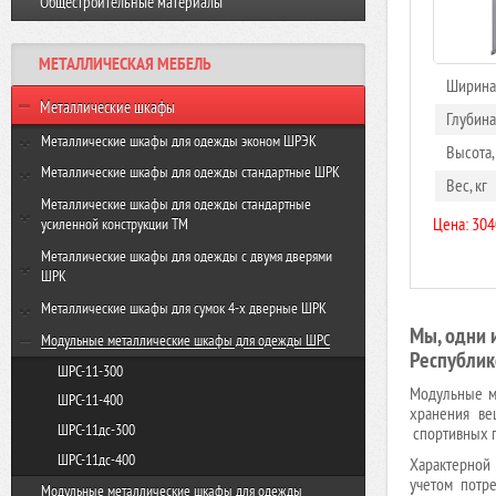
Общестроительные материалы
Виброплита VR-120 GROST
Резчик швов FS350-HC GROST
Виброплита VH 160R GROST
МЕТАЛЛИЧЕСКАЯ МЕБЕЛЬ
Виброплита VH-330R GROST
Ширина
Металлические шкафы
Глубина
Металлические шкафы для одежды эконом ШРЭК
Высота,
ШРЭК-21-500
Металлические шкафы для одежды стандартные ШРК
Вес, кг
ШРЭК-22-500
ШРК-22-600
Металлические шкафы для одежды стандартные
Цена: 304
усиленной конструкции ТМ
ШРК-22-800
ТМ-22-600
Металлические шкафы для одежды с двумя дверями
ШРК
ТМ-22-800
ШРК-24-600
Металлические шкафы для сумок 4-х дверные ШРК
Мы, одни 
ШРК-24-800
ШРК-28-600
Модульные металлические шкафы для одежды ШРС
Республик
ШРК-28-800
ШРС-11-300
Модульные м
ШРС-11-400
хранения ве
ШРС-11дс-300
спортивных п
ШРС-11дс-400
Характерной
учетом потр
Модульные металлические шкафы для одежды