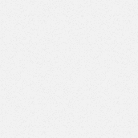
ВД-6/7)
Верстак с двумя тумбами (7 ящиков-7 ящиков) (Арт.
ВД-7/7)