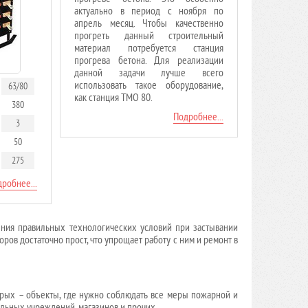
актуально в период с ноября по
апрель месяц. Чтобы качественно
прогреть данный строительный
материал потребуется станция
прогрева бетона. Для реализации
данной задачи лучше всего
использовать такое оборудование,
63/80
как станция ТМО 80.
380
Подробнее...
3
50
275
робнее...
ения правильных технологических условий при застывании
ров достаточно прост, что упрощает работу с ним и ремонт в
орых – объекты, где нужно соблюдать все меры пожарной и
ельных учреждений, магазинов и прочих.