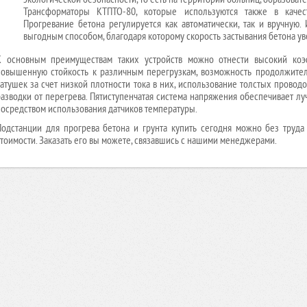
Трансформаторы КТПТО-80, которые используются также в качест
Прогревание бетона регулируется как автоматически, так и вручную
выгодным способом, благодаря которому скорость застывания бетона ув
К основным преимуществам таких устройств можно отнести высокий коэ
повышенную стойкость к различным перегрузкам, возможность продолжител
катушек за счет низкой плотности тока в них, использование толстых прово
разводки от перегрева. Пятиступенчатая система напряжения обеспечивает лу
посредством использования датчиков температуры.
Подстанции для прогрева бетона и грунта купить сегодня можно без труд
стоимости. Заказать его вы можете, связавшись с нашими менеджерами.