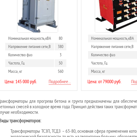
Номинальная мощность,кВА
80
Номинальная мощность,кВА
Напряжение питания сети,В
380
Напряжение питания сети,В
Количество фаз
3
Количество фаз
Частота, Гц
50
Частота, Гц
Масса, кг
560
Масса, кг
Цена: 145 000 руб.
Подробнее...
Цена: от 79000 руб.
Под
Трансформаторы для прогрева бетона и грунта предназначены для обеспеч
бетонных смесей в холодное время года. Принцип действия таких трансформато
случае необходимости.
Виды трансформаторов:
Трансформаторы ТСЗП, ТСДЗ – 63-80, основная сфера применения кот
экологической безопасности, то есть на территории больниц, образоват