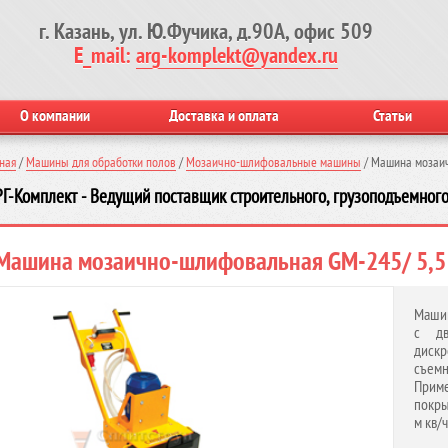
г. Казань, ул. Ю.Фучика, д.90А, офис 509
E_mail:
arg-komplekt@yandex.ru
О компании
Доставка и оплата
Статьи
ная
/
Машины для обработки полов
/
Мозаично-шлифовальные машины
/
Машина мозаич
Г-Комплект - Ведущий поставщик строительного, грузоподъемного
Машина мозаично-шлифовальная GM-245/ 5,5
Машин
с дв
дискр
съемн
Приме
покры
м кв/