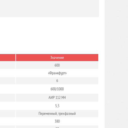
Значение
600
«Франкфурт»
6
600/1000
АИР 112 М4
5,5
Переменный, трехфазный
380