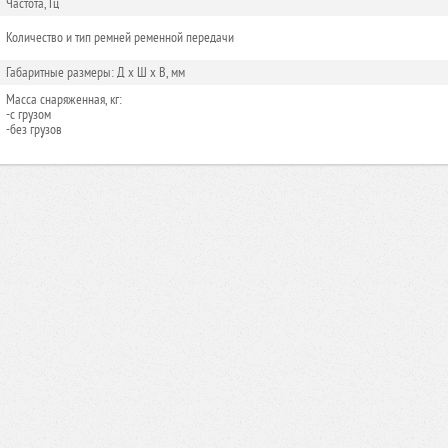
Частота, Гц
Количество и тип ремней ременной передачи
Габаритные размеры: Д x Ш x В, мм
Масса снаряженная, кг:
-с грузом
-без грузов