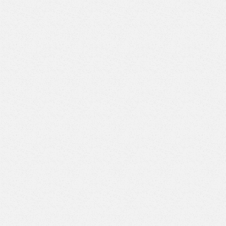
ВД-6/7)
Верстак с двумя тумбами (7 ящиков-7 ящиков) (Арт.
ВД-7/7)