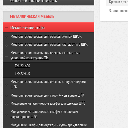
Общестроительные материалы
Крючки для о
Виброплита VR-120 GROST
Резчик швов FS350-HC GROST
Виброплита VH 160R GROST
Замки повыше
МЕТАЛЛИЧЕСКАЯ МЕБЕЛЬ
Виброплита VH-330R GROST
Металлические шкафы
Металлические шкафы для одежды эконом ШРЭК
ШРЭК-21-500
Металлические шкафы для одежды стандартные ШРК
ШРЭК-22-500
ШРК-22-600
Металлические шкафы для одежды стандартные
усиленной конструкции ТМ
ШРК-22-800
ТМ-22-600
ТМ-22-800
Металлические шкафы для одежды с двумя дверями
ШРК
ШРК-24-600
Металлические шкафы для сумок 4-х дверные ШРК
ШРК-24-800
ШРК-28-600
Модульные металлические шкафы для одежды ШРС
ШРК-28-800
ШРС-11-300
Модульные металлические шкафы для одежды
двухдверные ШРС
ШРС-11-400
ШРС-12-300
Модульные шкафы для одежды и сумок трехдверные
ШРС-11дс-300