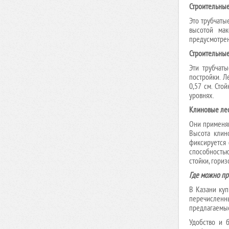
Ножничный подъемник с электрическим подъемом
Строительные
Верстак с двумя тумбами (3 ящика-3 ящика) (Арт. ВД-3/3)
GROST PX 05-11000
Это трубчаты
Верстак с двумя тумбами (3 ящика-4 ящика) (Арт. ВД-3/4)
высотой ма
Верстак с двумя тумбами (3 ящика-5 ящиков) (Арт. ВД-3/5)
предусмотрен
Верстак с двумя тумбами (3 ящика-6 ящиков) (Арт. ВД-3/6)
Строительные
Верстак с двумя тумбами (3 ящика-7 ящиков) (Арт. ВД-3/7)
Эти трубчат
постройки. Л
Верстак с двумя тумбами (4 ящика-4 ящика) (Арт. ВД-4/4)
0,57 см. Ст
Верстак с двумя тумбами (4 ящика-5 ящиков) (Арт. ВД-4/5)
уровнях.
Верстак с двумя тумбами (4 ящика-6 ящиков) (Арт. ВД-4/6)
Клиновые лес
Они применяю
Верстак с двумя тумбами (4 ящика-7 ящиков) (Арт. ВД-4/7)
Высота клин
Верстак с двумя тумбами (5 ящиков-5 ящиков) (Арт.
фиксируется
ВД-5/5)
способность
стойки, гори
Верстак с двумя тумбами (5 ящиков-6 ящиков) (Арт.
ВД-5/6)
Где можно пр
Верстак с двумя тумбами (5 ящиков-7 ящиков) (Арт.
В Казани куп
ВД-5/7)
перечислен
предлагаемые
Верстак с двумя тумбами (6 ящиков-6 ящиков) (Арт.
ВД-6/6)
Удобство и 