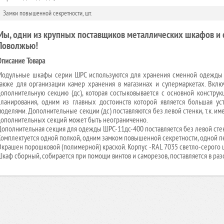
Замки повышенной секретности, шт.
Мы, одни из крупных поставщиков металлических шкафов и с
Поволжью!
Описание Товара
Модульные шкафы серии ШРС используются для хранения сменной одежды в
также для организации камер хранения в магазинах и супермаркетах. Вклю
дополнительную секцию (дс), которая состыковывается с основной конструк
планирования, одним из главных достоинств которой является большая ус
моделями. Дополнительные секции (дс) поставляются без левой стенки, т.к. и
дополнительных секций может быть неограниченно.
Дополнительная секция для одежды ШРС-11дс-400 поставляется без левой стен
Комплектуется одной полкой, одним замком повышенной секретности, одной п
Окрашен порошковой (полимерной) краской. Корпус -RAL 7035 светло-серого ц
Шкаф сборный, собирается при помощи винтов и саморезов, поставляется в раз