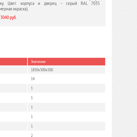
чку. Цвет: корпуса и дверец – серый RAL 7035
мерная окраска).
 3040 руб.
Значение
1850x300x500
14
1
1
1
1
1
2