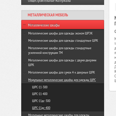
Общестроительные материалы
Виброплита VR-120 GROST
Резчик швов FS350-HC GROST
Виброплита VH 160R GROST
МЕТАЛЛИЧЕСКАЯ МЕБЕЛЬ
Виброплита VH-330R GROST
Металлические шкафы
Металлические шкафы для одежды эконом ШРЭК
ШРЭК-21-500
Металлические шкафы для одежды стандартные ШРК
ШРЭК-22-500
ШРК-22-600
Металлические шкафы для одежды стандартные
усиленной конструкции ТМ
ШРК-22-800
ТМ-22-600
Металлические шкафы для одежды с двумя дверями
ШРК
ТМ-22-800
ШРК-24-600
Металлические шкафы для сумок 4-х дверные ШРК
ШРК-24-800
ШРК-28-600
Модульные металлические шкафы для одежды ШРС
ШРК-28-800
ШРС-11-300
ШРС-11-400
ШРС-11дс-300
ШРС-11дс-400
Модульные металлические шкафы для одежды