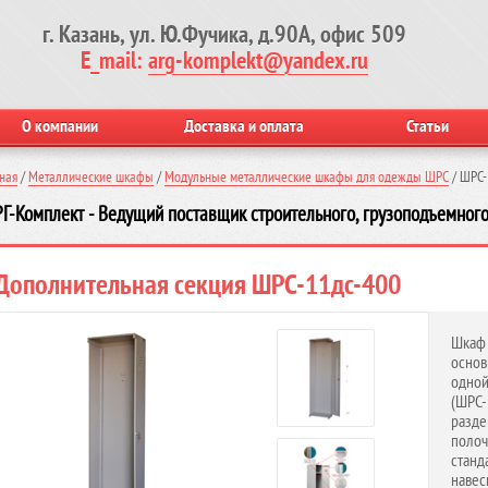
г. Казань, ул. Ю.Фучика, д.90А, офис 509
E_mail:
arg-komplekt@yandex.ru
О компании
Доставка и оплата
Статьи
ная
/
Металлические шкафы
/
Модульные металлические шкафы для одежды ШРС
/
ШРС-
Г-Комплект - Ведущий поставщик строительного, грузоподъемного
Дополнительная секция ШРС-11дс-400
Шкаф
основ
одно
(ШРС-
разде
поло
стан
наве