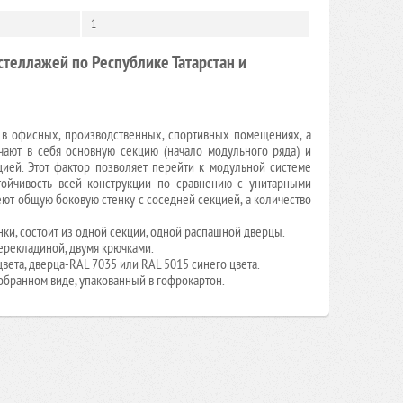
1
теллажей по Республике Татарстан и
 офисных, производственных, спортивных помещениях, а
чают в себя основную секцию (начало модульного ряда) и
цией. Этот фактор позволяет перейти к модульной системе
тойчивость всей конструкции по сравнению с унитарными
меют общую боковую стенку с соседней секцией, а количество
ки, состоит из одной секции, одной распашной дверцы.
ерекладиной, двумя крючками.
вета, дверца-RAL 7035 или RAL 5015 синего цвета.
обранном виде, упакованный в гофрокартон.