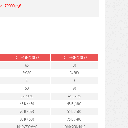
 от 79000 руб.
ТСДЗ-63М/038 У2
ТСДЗ-80М/038 У2
63
80
3х380
3х380
3
3
50
50
63-70-80
45-55-75
63 В / 450
45 В / 600
70 В / 350
55 В / 500
80 В / 300
75 В / 400
1040х700х940
1040х700х1040