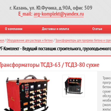
г. Казань, ул. Ю.Фучика, д.90А, офис 509
E_mail:
arg-komplekt@yandex.ru
О компании
Доставка и оплата
Статьи
ная
/
Оборудование для раствора и бетона
/
Трансформаторы для прогрева бетона и грун
Г-Комплект - Ведущий поставщик строительного, грузоподъемного
Трансформаторы ТСДЗ-63 / ТСДЗ-80 сухие
Тран
прог
бетон
сухи
обсл
необ
(экол
жилых