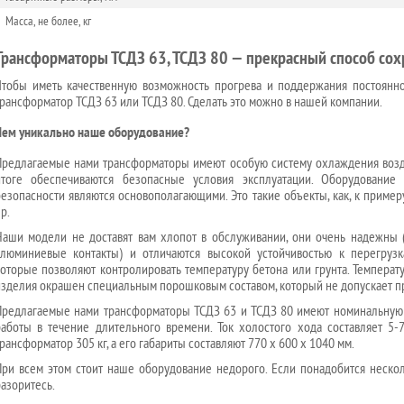
Масса, не более, кг
Трансформаторы ТСДЗ 63, ТСДЗ 80 — прекрасный способ сохр
Чтобы иметь качественную возможность прогрева и поддержания постоянно
трансформатор ТСДЗ 63 или ТСДЗ 80. Сделать это можно в нашей компании.
Чем уникально наше оборудование?
Предлагаемые нами трансформаторы имеют особую систему охлаждения возду
итоге обеспечиваются безопасные условия эксплуатации. Оборудование
безопасности являются основополагающими. Это такие объекты, как, к пример
р.
Наши модели не доставят вам хлопот в обслуживании, они очень надежны 
алюминиевые контакты) и отличаются высокой устойчивостью к перегруз
которые позволяют контролировать температуру бетона или грунта. Температ
изделия окрашен специальным порошковым составом, который не допускает п
Предлагаемые нами трансформаторы ТСДЗ 63 и ТСДЗ 80 имеют номинальную 
работы в течение длительного времени. Ток холостого хода составляет 5
рансформатор 305 кг, а его габариты составляют 770 х 600 х 1040 мм.
При всем этом стоит наше оборудование недорого. Если понадобится неско
разоритесь.