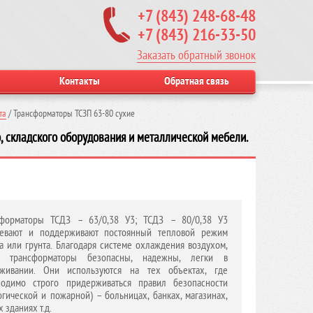
+7 (843) 248-68-48
+7 (843) 216-33-50
Заказать обратный звонок
Контакты
Обратная связь
та
/
Трансформаторы ТСЗП 63-80 сухие
, складского оборудования и металлической мебели.
сформаторы ТСДЗ – 63/0,38 У3; ТСДЗ – 80/0,38 У3
ревают и поддерживают постоянный тепловой режим
а или грунта. Благодаря системе охлаждения воздухом,
е трансформаторы безопасны, надежны, легки в
уживании. Они используются на тех объектах, где
ходимо строго придерживаться правил безопасности
огической и пожарной) – больницах, банках, магазинах,
 зданиях т.д.