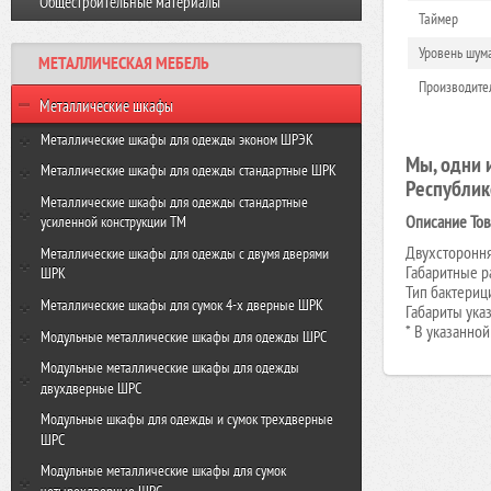
Общестроительные материалы
Виброплита VR-120 GROST
Резчик швов FS350-HC GROST
Таймер
Виброплита VH 160R GROST
Уровень шума
МЕТАЛЛИЧЕСКАЯ МЕБЕЛЬ
Виброплита VH-330R GROST
Производител
Металлические шкафы
Металлические шкафы для одежды эконом ШРЭК
Мы, одни 
ШРЭК-21-500
Металлические шкафы для одежды стандартные ШРК
Республик
ШРЭК-22-500
ШРК-22-600
Металлические шкафы для одежды стандартные
Описание Тов
усиленной конструкции ТМ
ШРК-22-800
Двухстороння
ТМ-22-600
Металлические шкафы для одежды с двумя дверями
Габаритные р
ШРК
ТМ-22-800
Тип бактериц
ШРК-24-600
Металлические шкафы для сумок 4-х дверные ШРК
Габариты ука
* В указанно
ШРК-24-800
ШРК-28-600
Модульные металлические шкафы для одежды ШРС
ШРК-28-800
ШРС-11-300
Модульные металлические шкафы для одежды
двухдверные ШРС
ШРС-11-400
ШРС-12-300
Модульные шкафы для одежды и сумок трехдверные
ШРС-11дс-300
ШРС
ШРС-12дс-300
ШРС-11дс-400
Модульные металлические шкафы для сумок