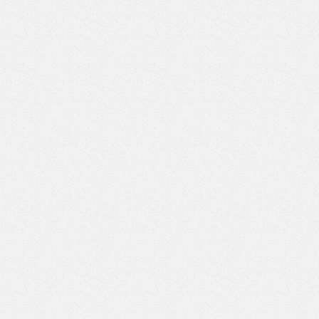
Верстак с двумя тумбами (7 ящиков-7 ящиков) (Арт.
ВД-7/7)