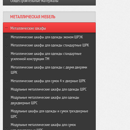
Общестроительные материалы
Виброплита VR-120 GROST
Резчик швов FS350-HC GROST
Виброплита VH 160R GROST
МЕТАЛЛИЧЕСКАЯ МЕБЕЛЬ
Виброплита VH-330R GROST
Металлические шкафы
Металлические шкафы для одежды эконом ШРЭК
ШРЭК-21-500
Металлические шкафы для одежды стандартные ШРК
ШРЭК-22-500
ШРК-22-600
Металлические шкафы для одежды стандартные
усиленной конструкции ТМ
ШРК-22-800
ТМ-22-600
Металлические шкафы для одежды с двумя дверями
ШРК
ТМ-22-800
ШРК-24-600
Металлические шкафы для сумок 4-х дверные ШРК
ШРК-24-800
ШРК-28-600
Модульные металлические шкафы для одежды ШРС
ШРК-28-800
ШРС-11-300
Модульные металлические шкафы для одежды
двухдверные ШРС
ШРС-11-400
ШРС-12-300
Модульные шкафы для одежды и сумок трехдверные
ШРС-11дс-300
ШРС
ШРС-12дс-300
ШРС-11дс-400
Модульные металлические шкафы для сумок