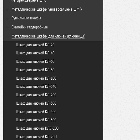
четырехдверные ШРС
ШРС-14-300
Металлические шкафы универсальные ШМ-У
ШРС-14дс-300
ШМ-У 22-800
Cушильные шкафы
ШМУ 22-600
Шкаф сушильный ШСО-22м-600
Cкамейки гардеробные
Шкаф сушильный ШСО-22м
Скамья гардеробная 600
Металлические шкафы для ключей (ключницы)
Шкаф сушильный ШСО-2000
Скамья гардеробная 800
Шкаф для ключей КЛ-20
Шкаф сушильный ШСО-2000-4
Скамья гардеробная 1000
Шкаф для ключей КЛ-40
Модуль для сушки обуви Союз-10
Скамья гардеробная 1200
Шкаф для ключей КЛ-60
Модуль для сушки обуви Союз-20
Скамья гардеробная 1500
Шкаф для ключей КЛ-80
Скамья гардеробная 2000
Шкаф для ключей КЛ-100
Скамья со спинкой 500
Шкаф для ключей КЛ-340
Скамья со спинкой 1000
Шкаф для ключей КЛ-20С
Скамья со спинкой 1500
Шкаф для ключей КЛ-30C
Скамья для спорт раздевалок односторонняя
Шкаф для ключей КЛ-40C
Скамья для спорт раздевалок двусторонняя
Шкаф для ключей КЛ-50C
Шкаф для ключей КЛЭ-200
Шкаф для ключей КЛ-20П