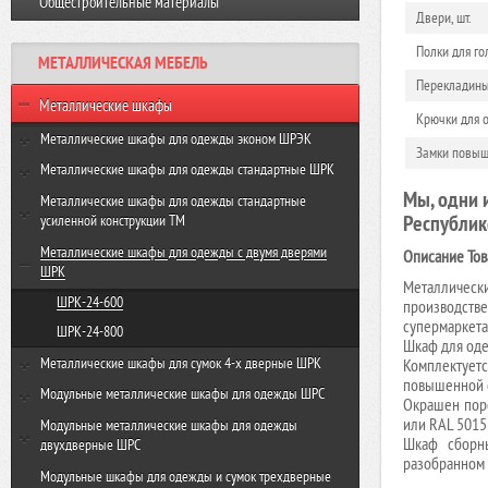
Общестроительные материалы
Виброплита VR-120 GROST
Резчик швов FS350-HC GROST
Двери, шт.
Виброплита VH 160R GROST
Полки для го
МЕТАЛЛИЧЕСКАЯ МЕБЕЛЬ
Виброплита VH-330R GROST
Перекладины 
Металлические шкафы
Крючки для о
Металлические шкафы для одежды эконом ШРЭК
Замки повыше
ШРЭК-21-500
Металлические шкафы для одежды стандартные ШРК
Мы, одни 
ШРЭК-22-500
ШРК-22-600
Металлические шкафы для одежды стандартные
Республик
усиленной конструкции ТМ
ШРК-22-800
ТМ-22-600
Металлические шкафы для одежды с двумя дверями
Описание Тов
ШРК
ТМ-22-800
Металличес
ШРК-24-600
производстве
супермаркета
ШРК-24-800
Шкаф для оде
Металлические шкафы для сумок 4-х дверные ШРК
Комплектуе
повышенной 
ШРК-28-600
Модульные металлические шкафы для одежды ШРС
Окрашен поро
ШРК-28-800
или RAL 5015 
ШРС-11-300
Модульные металлические шкафы для одежды
Шкаф сборны
двухдверные ШРС
ШРС-11-400
разобранном 
ШРС-12-300
Модульные шкафы для одежды и сумок трехдверные
ШРС-11дс-300