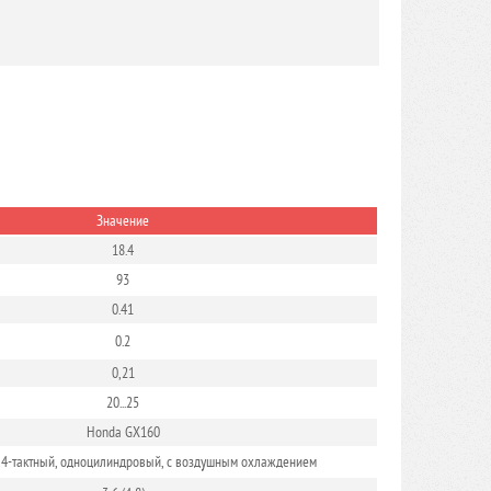
Значение
18.4
93
0.41
0.2
0,21
20...25
Honda GX160
 4-тактный, одноцилиндровый, с воздушным охлаждением