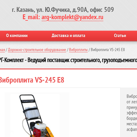
г. Казань, ул. Ю.Фучика, д.90А, офис 509
E_mail:
arg-komplekt@yandex.ru
О компании
Доставка и оплата
Статьи
ная
/
Дорожно-строительное оборудование
/
Виброплиты
/
Виброплита VS-245 E8
Г-Комплект - Ведущий поставщик строительного, грузоподъемного
Виброплита VS-245 E8
Вибро
от ле
прин
эффе
бордю
мест
асфал