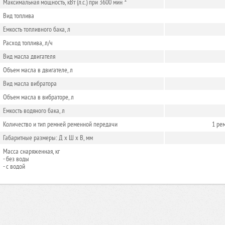
Максимальная мощность, кВт (л.с.) при 3600 мин
Вид топлива
Емкость топливного бака, л
Расход топлива, л/ч
Вид масла двигателя
Объем масла в двигателе, л
Вид масла вибратора
Объем масла в вибраторе, л
Емкость водяного бака, л
Количество и тип ремней ременной передачи
1 ре
Габаритные размеры: Д x Ш x В, мм
Масса снаряженная, кг
- без воды
- с водой