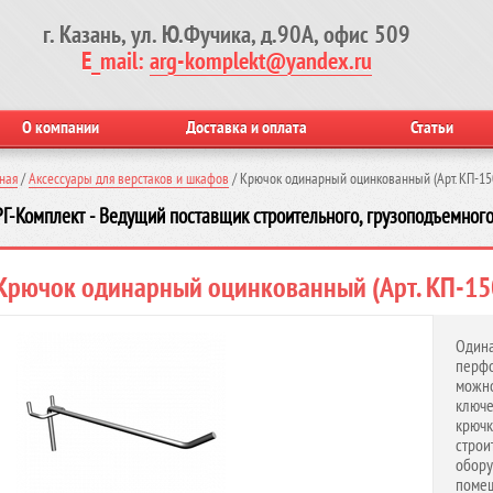
г. Казань, ул. Ю.Фучика, д.90А, офис 509
E_mail:
arg-komplekt@yandex.ru
О компании
Доставка и оплата
Статьи
ная
/
Аксессуары для верстаков и шкафов
/
Крючок одинарный оцинкованный (Арт. КП-15
Г-Комплект - Ведущий поставщик строительного, грузоподъемного
Крючок одинарный оцинкованный (Арт. КП-15
Один
перфо
можн
ключ
крюч
стро
обор
помещ