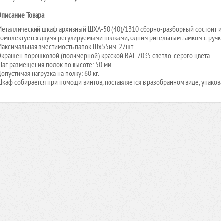
Описание Товара
Металлический шкаф архивный ШХА-50 (40)/1310 сборно-разборный состоит и
Комплектуется двумя регулируемыми полками, одним ригельным замком с ручк
Максимальная вместимость папок Шх55мм-27шт.
Окрашен порошковой (полимерной) краской RAL 7035 светло-серого цвета.
Шаг размещения полок по высоте: 50 мм.
опустимая нагрузка на полку: 60 кг.
Шкаф собирается при помощи винтов, поставляется в разобранном виде, упаков