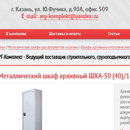
г. Казань, ул. Ю.Фучика, д.90А, офис 509
E_mail:
arg-komplekt@yandex.ru
О компании
Доставка и оплата
Статьи
ная
/
Металлические шкафы для документов и архива
/
Шкафы архивные металлические
Г-Комплект - Ведущий поставщик строительного, грузоподъемного
Металлический шкаф архивный ШХА-50 (40)/
Архив
ручко
рассч
меня
докум
корпу
разоб