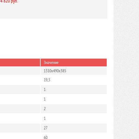
 4 820 руб.
Значение
1310x490x385
19,5
1
1
2
1
27
60