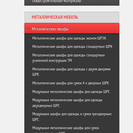
Общестроительные материалы
Виброплита VR-120 GROST
Резчик швов FS350-HC GROST
Виброплита VH 160R GROST
МЕТАЛЛИЧЕСКАЯ МЕБЕЛЬ
Виброплита VH-330R GROST
Металлические шкафы
Металлические шкафы для одежды эконом ШРЭК
ШРЭК-21-500
Металлические шкафы для одежды стандартные ШРК
ШРЭК-22-500
ШРК-22-600
Металлические шкафы для одежды стандартные
усиленной конструкции ТМ
ШРК-22-800
ТМ-22-600
Металлические шкафы для одежды с двумя дверями
ШРК
ТМ-22-800
ШРК-24-600
Металлические шкафы для сумок 4-х дверные ШРК
ШРК-24-800
ШРК-28-600
Модульные металлические шкафы для одежды ШРС
ШРК-28-800
ШРС-11-300
Модульные металлические шкафы для одежды
двухдверные ШРС
ШРС-11-400
ШРС-12-300
Модульные шкафы для одежды и сумок трехдверные
ШРС-11дс-300
ШРС
ШРС-12дс-300
ШРС-11дс-400
Модульные металлические шкафы для сумок