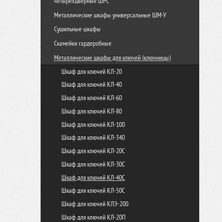
четырехдверные ШРС
ШРС-14-300
Металлические шкафы универсальные ШМ-У
ШРС-14дс-300
ШМ-У 22-800
Cушильные шкафы
ШМУ 22-600
Шкаф сушильный ШСО-22м-600
Cкамейки гардеробные
Шкаф сушильный ШСО-22м
Скамья гардеробная 600
Металлические шкафы для ключей (ключницы)
Шкаф сушильный ШСО-2000
Скамья гардеробная 800
Шкаф для ключей КЛ-20
Шкаф сушильный ШСО-2000-4
Скамья гардеробная 1000
Шкаф для ключей КЛ-40
Модуль для сушки обуви Союз-10
Скамья гардеробная 1200
Шкаф для ключей КЛ-60
Модуль для сушки обуви Союз-20
Скамья гардеробная 1500
Шкаф для ключей КЛ-80
Скамья гардеробная 2000
Шкаф для ключей КЛ-100
Скамья со спинкой 500
Шкаф для ключей КЛ-340
Скамья со спинкой 1000
Шкаф для ключей КЛ-20С
Скамья со спинкой 1500
Шкаф для ключей КЛ-30C
Скамья для спорт раздевалок односторонняя
Шкаф для ключей КЛ-40C
Скамья для спорт раздевалок двусторонняя
Шкаф для ключей КЛ-50C
Шкаф для ключей КЛЭ-200
Шкаф для ключей КЛ-20П