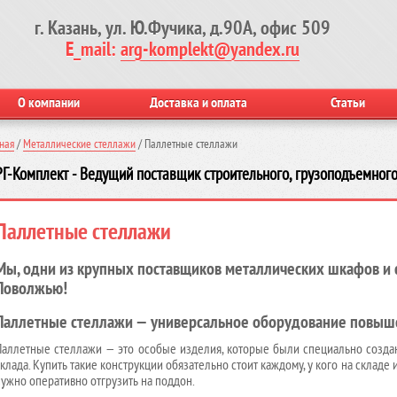
г. Казань, ул. Ю.Фучика, д.90А, офис 509
E_mail:
arg-komplekt@yandex.ru
О компании
Доставка и оплата
Статьи
ная
/
Металлические стеллажи
/
Паллетные стеллажи
Г-Комплект - Ведущий поставщик строительного, грузоподъемного
Паллетные стеллажи
Мы, одни из крупных поставщиков металлических шкафов и с
Поволжью!
Паллетные стеллажи — универсальное оборудование повыш
Паллетные стеллажи — это особые изделия, которые были специально созда
склада. Купить такие конструкции обязательно стоит каждому, у кого на склад
нужно оперативно отгрузить на поддон.