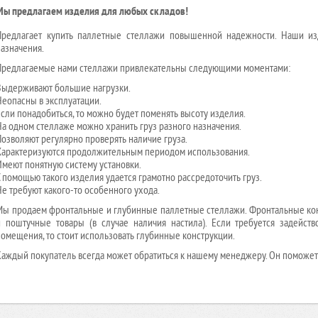
Мы предлагаем изделия для любых складов!
Предлагает купить паллетные стеллажи повышенной надежности. Наши из
назначения.
Предлагаемые нами стеллажи привлекательны следующими моментами:
Выдерживают большие нагрузки.
Неопасны в эксплуатации.
Если понадобиться, то можно будет поменять высоту изделия.
На одном стеллаже можно хранить груз разного назначения.
Позволяют регулярно проверять наличие груза.
Характеризуются продолжительным периодом использования.
Имеют понятную систему установки.
С помощью такого изделия удается грамотно рассредоточить груз.
Не требуют какого-то особенного ухода.
Мы продаем фронтальные и глубинные паллетные стеллажи. Фронтальные конст
и поштучные товары (в случае наличия настила). Если требуется задейст
помещения, то стоит использовать глубинные конструкции.
Каждый покупатель всегда может обратиться к нашему менеджеру. Он поможет 