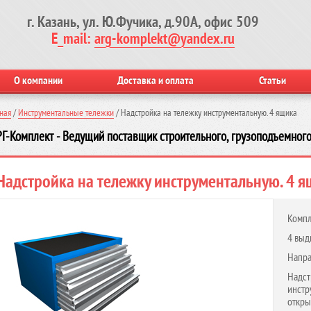
г. Казань, ул. Ю.Фучика, д.90А, офис 509
E_mail:
arg-komplekt@yandex.ru
О компании
Доставка и оплата
Статьи
ная
/
Инструментальные тележки
/
Надстройка на тележку инструментальную. 4 ящика
Г-Комплект - Ведущий поставщик строительного, грузоподъемного
Надстройка на тележку инструментальную. 4 ящ
Компл
4 выд
Напра
Надс
инстр
откры