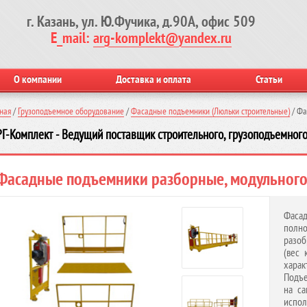
г. Казань, ул. Ю.Фучика, д.90А, офис 509
E_mail:
arg-komplekt@yandex.ru
О компании
Доставка и оплата
Статьи
ная
/
Грузоподъемное оборудование
/
Фасадные подъемники (Люльки строительные)
/
Фа
Г-Комплект - Ведущий поставщик строительного, грузоподъемного
Фасадные подъемники разборные, модульного
Фаса
полно
разоб
(вес 
харак
Подъе
на са
испо