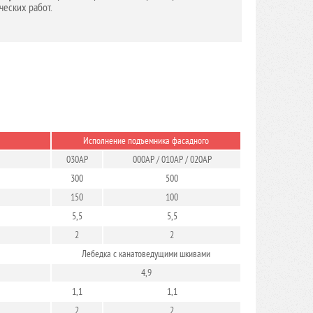
ческих работ.
Исполнение подъемника фасадного
030АР
000АР / 010АР / 020АР
300
500
150
100
5,5
5,5
2
2
Лебедка с канатоведущими шкивами
4,9
1,1
1,1
2
2