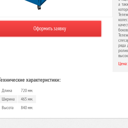
а так
кото
Теле
колес
каче
Оформить заявку
боков
Тележ
слеса
ряда 
ролик
высок
Цена:
Технические характеристики:
Длина
720 мм.
Ширина
465 мм.
Высота
840 мм.