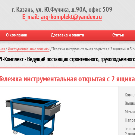
г. Казань, ул. Ю.Фучика, д.90А, офис 509
E_mail:
arg-komplekt@yandex.ru
О компании
Доставка и оплата
Статьи
ная
/
Инструментальные тележки
/
Тележка инструментальная открытая с 2 ящиками и 3 
Г-Комплект - Ведущий поставщик строительного, грузоподъемного
Тележка инструментальная открытая с 2 ящикам
Компл
Выдви
Метал
Напра
Тележ
2 ящи