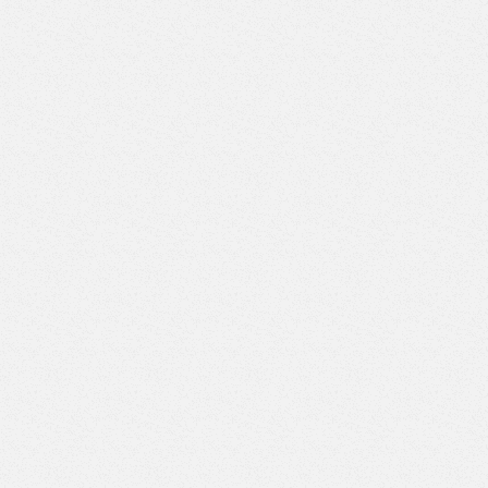
Верстак с двумя тумбами (7 ящиков-7 ящиков) (Арт.
ВД-7/7)