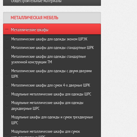
Общестроительные материалы
Виброплита VR-120 GROST
Резчик швов FS350-HC GROST
Виброплита VH 160R GROST
МЕТАЛЛИЧЕСКАЯ МЕБЕЛЬ
Виброплита VH-330R GROST
Металлические шкафы
Металлические шкафы для одежды эконом ШРЭК
ШРЭК-21-500
Металлические шкафы для одежды стандартные ШРК
ШРЭК-22-500
ШРК-22-600
Металлические шкафы для одежды стандартные
усиленной конструкции ТМ
ШРК-22-800
ТМ-22-600
Металлические шкафы для одежды с двумя дверями
ШРК
ТМ-22-800
ШРК-24-600
Металлические шкафы для сумок 4-х дверные ШРК
ШРК-24-800
ШРК-28-600
Модульные металлические шкафы для одежды ШРС
ШРК-28-800
ШРС-11-300
Модульные металлические шкафы для одежды
двухдверные ШРС
ШРС-11-400
ШРС-12-300
Модульные шкафы для одежды и сумок трехдверные
ШРС-11дс-300
ШРС
ШРС-12дс-300
ШРС-11дс-400
Модульные металлические шкафы для сумок