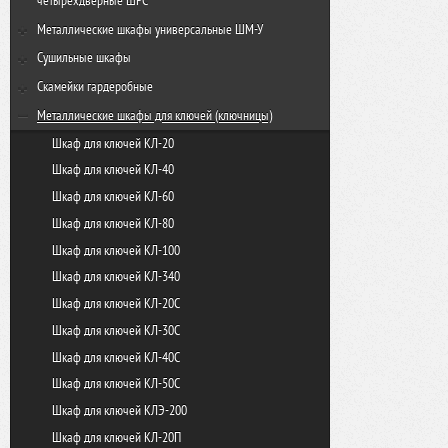
четырехдверные ШРС
ШРС-14-300
Металлические шкафы универсальные ШМ-У
ШРС-14дс-300
ШМ-У 22-800
Cушильные шкафы
ШМУ 22-600
Шкаф сушильный ШСО-22м-600
Cкамейки гардеробные
Шкаф сушильный ШСО-22м
Скамья гардеробная 600
Металлические шкафы для ключей (ключницы)
Шкаф сушильный ШСО-2000
Скамья гардеробная 800
Шкаф для ключей КЛ-20
Шкаф сушильный ШСО-2000-4
Скамья гардеробная 1000
Шкаф для ключей КЛ-40
Модуль для сушки обуви Союз-10
Скамья гардеробная 1200
Шкаф для ключей КЛ-60
Модуль для сушки обуви Союз-20
Скамья гардеробная 1500
Шкаф для ключей КЛ-80
Скамья гардеробная 2000
Шкаф для ключей КЛ-100
Скамья со спинкой 500
Шкаф для ключей КЛ-340
Скамья со спинкой 1000
Шкаф для ключей КЛ-20С
Скамья со спинкой 1500
Шкаф для ключей КЛ-30C
Скамья для спорт раздевалок односторонняя
Шкаф для ключей КЛ-40C
Скамья для спорт раздевалок двусторонняя
Шкаф для ключей КЛ-50C
Шкаф для ключей КЛЭ-200
Шкаф для ключей КЛ-20П