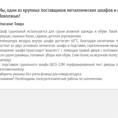
Мы, одни из крупных поставщиков металлических шкафов и с
Поволжью!
Описание Товара
Шкаф сушильный используется для сушки влажной одежды и обуви. Такой
дворцах, лыжных базах, садиках, детских учреждениях.
Температура воздуха внутри шкафа достигает 60°С, благодаря нагнетанию 
состоит из двух основных элементов: шкафа и подставки, скрепленными меж
запирание шкафа происходит "внахлест" с помощью правой двери с почтовы
ля сушки рукавицы, головные уборы или обувь. Cняв полки, на верхнюю полку м
одежду).
В подставках сушильного шкафа ШСО-22М: перфорированный лист дверцы при
тепловентилятор.
абариты указаны без учета фланца для отвода воздуха.
Внимание! Необходимы электротехнические работы по заземлению.