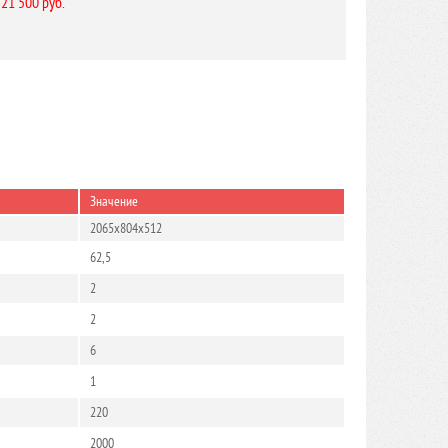
 21 500 руб.
Значение
2065x804x512
62,5
2
2
6
1
220
2000