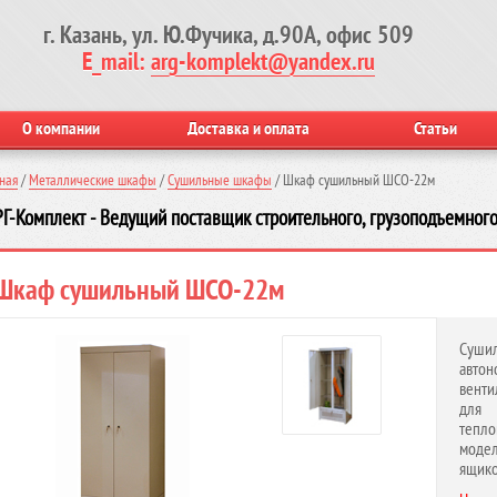
г. Казань, ул. Ю.Фучика, д.90А, офис 509
E_mail:
arg-komplekt@yandex.ru
О компании
Доставка и оплата
Статьи
ная
/
Металлические шкафы
/
Cушильные шкафы
/
Шкаф сушильный ШСО-22м
Г-Комплект - Ведущий поставщик строительного, грузоподъемного
Шкаф сушильный ШСО-22м
Суши
авто
венти
для 
тепло
моде
ящико