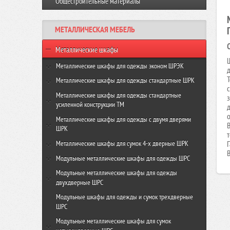
Общестроительные материалы
Виброплита VR-120 GROST
Резчик швов FS350-HC GROST
Виброплита VH 160R GROST
МЕТАЛЛИЧЕСКАЯ МЕБЕЛЬ
Виброплита VH-330R GROST
Металлические шкафы
Металлические шкафы для одежды эконом ШРЭК
ШРЭК-21-500
Металлические шкафы для одежды стандартные ШРК
ШРЭК-22-500
ШРК-22-600
Металлические шкафы для одежды стандартные
усиленной конструкции ТМ
д
ШРК-22-800
ТМ-22-600
Металлические шкафы для одежды с двумя дверями
ШРК
ТМ-22-800
ШРК-24-600
Металлические шкафы для сумок 4-х дверные ШРК
Г
ШРК-24-800
ШРК-28-600
Модульные металлические шкафы для одежды ШРС
ШРК-28-800
ШРС-11-300
Модульные металлические шкафы для одежды
двухдверные ШРС
ШРС-11-400
ШРС-12-300
Модульные шкафы для одежды и сумок трехдверные
ШРС-11дс-300
ШРС
ШРС-12дс-300
ШРС-11дс-400
Модульные металлические шкафы для сумок