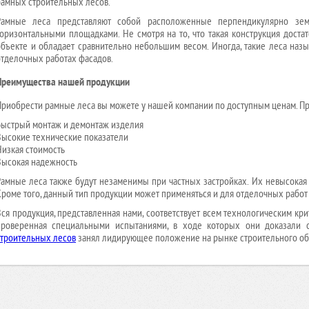
рамных строительных лесов.
Рамные леса представляют собой расположенные перпендикулярно зем
горизонтальными площадками. Не смотря на то, что такая конструкция доста
объекте и обладает сравнительно небольшим весом. Иногда, такие леса назы
отделочных работах фасадов.
Преимущества нашей продукции
Приобрести рамные леса вы можете у нашей компании по доступным ценам. П
Быстрый монтаж и демонтаж изделия
Высокие технические показатели
Низкая стоимость
Высокая надежность
Рамные леса также будут незаменимы при частных застройках. Их невысокая 
Кроме того, данный тип продукции может применяться и для отделочных работ 
Вся продукция, представленная нами, соответствует всем технологическим кр
проверенная специальными испытаниями, в ходе которых они доказали с
строительных лесов
занял лидирующее положение на рынке строительного обо