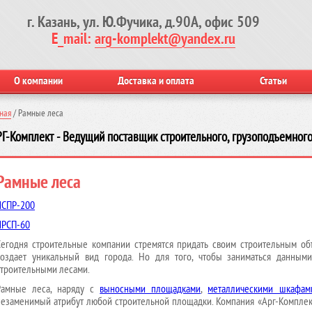
г. Казань, ул. Ю.Фучика, д.90А, офис 509
E_mail:
arg-komplekt@yandex.ru
О компании
Доставка и оплата
Статьи
ная
/
Рамные леса
Г-Комплект - Ведущий поставщик строительного, грузоподъемного
Рамные леса
ЛСПР-200
ЛРСП-60
Сегодня строительные компании стремятся придать своим строительным об
создает уникальный вид города. Но для того, чтобы заниматься данны
строительными лесами.
Рамные леса, наряду с
выносными площадками
,
металлическими шкафам
незаменимый атрибут любой строительной площадки. Компания «Арг-Комплек